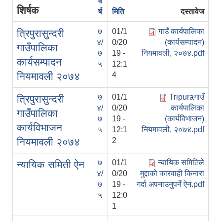
व
शिर्षक
र्ष
मिति
दस्तावेज
७
01/1
गाउँ कार्यपालिका
त्रिपुरासुन्दरी
४/
0/20
(कार्यसम्पादन)
गाउँपालिका
७
19 -
नियमावली, २०७४.pdf
कार्यसम्पादन
५
12:1
नियमावली २०७४
4
७
01/1
Tripuraगाउँ
त्रिपुरासुन्दरी
४/
0/20
कार्यपालिका
गाउँपालिका
७
19 -
(कार्यविभाजन)
कार्यविभाजन
५
12:1
नियमावली, २०७४.pdf
नियमावली २०७४
2
७
01/1
न्यायिक समितिले
न्यायिक समिती ऐन
४/
0/20
मुद्दाको कारवाही किनारा
७
19 -
गर्दा अपनाउनुपर्ने ऐन.pdf
५
12:0
1