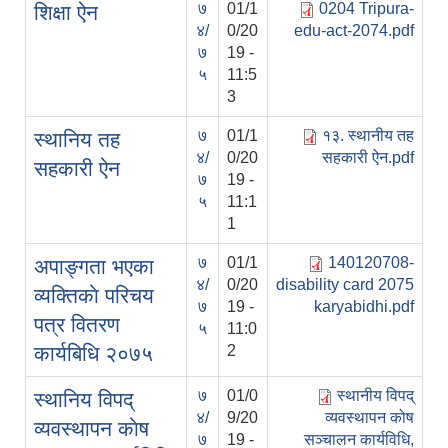
७
01/1
0204 Tripura-
शिक्षा ऐन
४/
0/20
edu-act-2074.pdf
७
19 -
५
11:5
3
७
01/1
१३. स्थानीय तह
स्थानिय तह
४/
0/20
सहकारी ऐन.pdf
सहकारी ऐन
७
19 -
५
11:1
1
७
01/1
140120708-
अपाङ्गता भएका
४/
0/20
disability card 2075
व्यक्तिकाे परिचय
७
19 -
karyabidhi.pdf
पत्र वितरण
५
11:0
कार्यबिधि २०७५
2
७
01/0
स्थानीय विपद्
स्थानिय विपद्
४/
9/20
व्यवस्थापन कोष
व्यवस्थापन काेष
७
19 -
सञ्चालन कार्यविधि,