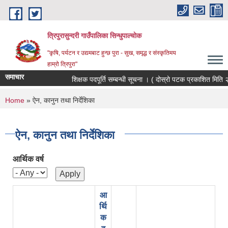
Skip to main content
त्रिपुरासुन्दरी गाउँपालिका सिन्धुपाल्चाेक
"कृषि, पर्यटन र उद्यमबाट हुन्छ पुरा - सुख, समृद्ध र संस्कृतिमय
हाम्रो त्रिपुरा"
समाचार
शिक्षक पदपूर्ति सम्बन्धी सूचना । ( दोस्रो पटक प्रकाशित मिति २
You are here
Home
» ऐन, कानुन तथा निर्देशिका
ऐन, कानुन तथा निर्देशिका
आर्थिक वर्ष
आ
र्थि
क