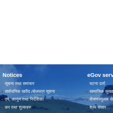
Notices
eGov serv
सूचना तथा समाचार
घटना दर्ता
सार्वजनिक खरीद /बोलपत्र सूचना
सामाजिक सुरक्ष
एन, कानुन तथा निर्देशिका
रोजगारमुलक से
कर तथा शुल्कहरु
श्रम संसार